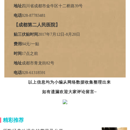
地址
四川省成都市金牛区十二桥路39号
电话
0
28-87783481
【成都第二人民医院】
贴三伏贴时间
2017年7月12日-8月20日
费用
84元/一贴
时间
17点之前
地址
成都市青龙街82号
电话
028-61318591
以上信息均为小编从网络数据收集整理出来
如有遗漏欢迎大家评论留言~
精彩推荐