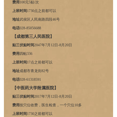
费用
100元5贴/次
上班时间
1
730点之前都可以
地址
武侯区人民南路四段46号
电话
028-85056688
【成都第三人民医院】
贴三伏贴时间
2047年7月12日-8月20日
费用
四帖336
上班时间
17点之前都可以
地址
成都市青龙街82号
电话
028-61318591
【中医药大学附属医院】
贴三伏贴时间
2017年7月12日-8月20日
费用
按穴位收费，医生检查，一个穴位10多
上班时间
1
730之前都可以