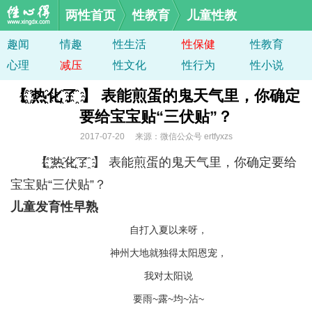
两性首页
性教育
儿童性教
趣闻
情趣
性生活
性保健
性教育
心理
减压
性文化
性行为
性小说
【҈ ​҈热҈化҈了҈ 】 表能煎蛋的鬼天气里，你确定
要给宝宝贴“三伏贴”？
2017-07-20 来源：微信公众号 ertfyxzs
【҈ ​҈热҈化҈了҈ 】 表能煎蛋的鬼天气里，你确定要给
宝宝贴“三伏贴”？
儿童发育性早熟
自打入夏以来呀，
神州大地就独得太阳恩宠，
我对太阳说
要雨~露~均~沾~