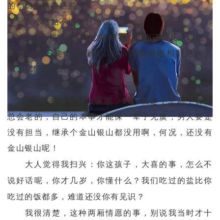
的，媳妇很容易累。
我小姑姑不以为然地说：
怎么会累？家里有公婆帮衬，上面还有几个姐姐，
日子过得不要太舒服哦，以后你要是能相到这种人
家，我们开也开心死了。
我坚决地说：
我才不要嫁这种人家呢，90%就是个悲剧，公婆
总会老的，自己的本事才能保一辈子无虞，男人要是
没有担当，继承个金山银山都没用啊，何况，还没有
金山银山呢！
大人觉得我扫兴：你这孩子，大喜的事，怎么不
说好话呢，你才几岁，你懂什么？我们吃过的盐比你
吃过的饭都多，难道还没你有见识？
我很清楚，这种两厢情愿的事，别说我当时才十