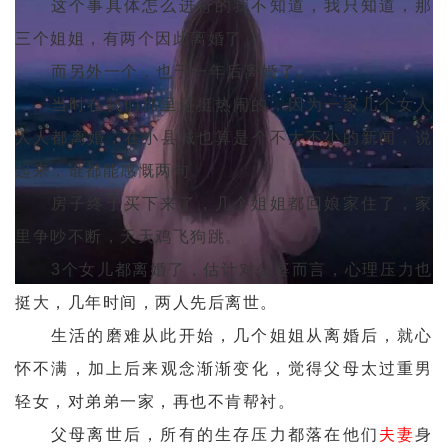
这个事具体怎么进行的我不知道，我只知道，那
三个姐姐，有两个因此离婚了。
而另外一个，也于一年后离婚了。
当时在我们那里还挺热闹的，因为一家几个女人
人人都离婚，在小县城也算是个不大不小的新闻，说
起来，谁都能感慨两句。
房子终于买下来了，几个姐姐都回娘家住了，家
里争吵不断，天天鸡飞狗跳。
3个女儿都离婚了，估计对公婆而言，心理压力也
挺大，几年时间，两人先后离世。
生活的磨难从此开始，几个姐姐从离婚后，就心
怀不满，加上后来观念渐渐变化，觉得父母太过重男
轻女，对弟弟一家，再也不肯帮衬。
父母离世后，所有的生存压力都落在他们
夫妻
身