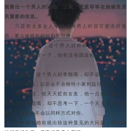
观察出一个男人的人品、三观、家庭等等在婚姻里至
关重要的信息。
只是有太多女人，要么为男人的甜言蜜语所迷
惑，要么被眼前的短利所引诱。
比如觉得哇，这个男人好帅啊，带出去好长脸
哦，却不会观察一下，他有没有因皮相优势而性格过
于高傲；
比如哇，这个男人好孝顺哦，却不会思考一下，
他若过于孝顺，以后会不会牺牲小家利益讨好大家；
再比如哇，他天天贬前女友，他一点也不爱她，
他现在只爱我哦，却不思考一下，一个天天说前任的
男人，以后会不会以同样方式对你。
还有诸如婚前就出轨这种显见的大问题，却指望