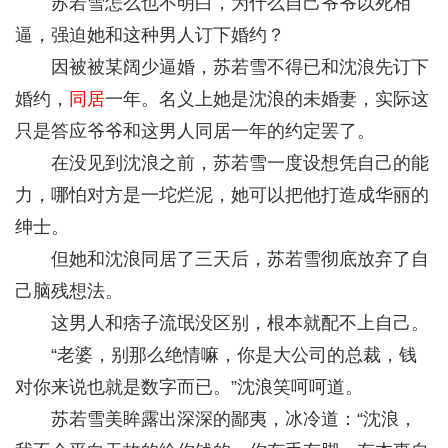
苏若雪怎么也不明白，为什么自己爷爷以死相
逼，强迫她和这种男人订下婚约？
因被被某阔少逼婚，苏若雪不得已和沈浪先订下
婚约，
同居
一年。名义上她是沈浪的未婚妻，实际这
只是答应爷爷和这男人同居一年的约定罢了。
在没见到沈浪之前，苏若雪一度设想凭自己的能
力，哪怕对方是一坨烂泥，她可以把他打造成华丽的
绅士。
但她和沈浪同居了三天后，苏若雪彻底放弃了自
己脑残想法。
这男人和痞子流氓没区别，根本就配不上自己。
“老婆，别那么绝情嘛，你是大公司的总裁，钱
对你来说也就是数字而已。”沈浪笑呵呵道。
苏若雪美眸露出深深的鄙夷，冰冷道：“沈浪，