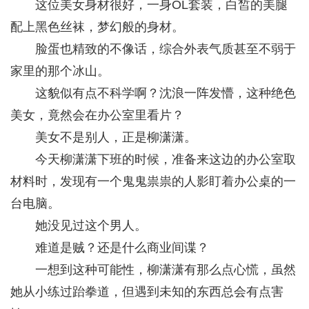
这位美女身材很好，一身OL套装，白皙的美腿
配上黑色丝袜，梦幻般的身材。
脸蛋也精致的不像话，综合外表气质甚至不弱于
家里的那个冰山。
这貌似有点不科学啊？沈浪一阵发懵，这种绝色
美女，竟然会在办公室里看片？
美女不是别人，正是柳潇潇。
今天柳潇潇下班的时候，准备来这边的办公室取
材料时，发现有一个鬼鬼祟祟的人影盯着办公桌的一
台电脑。
她没见过这个男人。
难道是贼？还是什么商业间谍？
一想到这种可能性，柳潇潇有那么点心慌，虽然
她从小练过跆拳道，但遇到未知的东西总会有点害