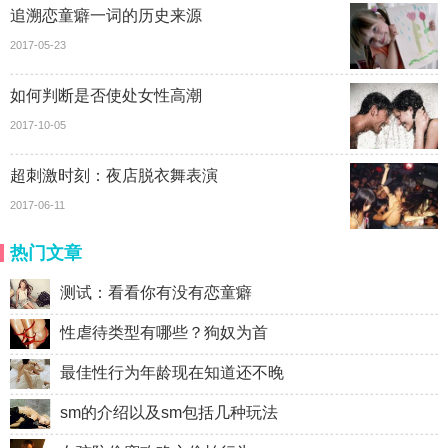
追溯恋童癖一词的历史来源
2017-05-23
如何判断是否使处女性高潮
2017-10-05
超刺激时刻：夜店脱衣舞表演
2017-06-11
热门文章
测试：看看你有没有恋童癖
性虐待类型有哪些？狗奴为首
最佳性行为年龄现在知道还不晚
sm的介绍以及sm包括几种玩法