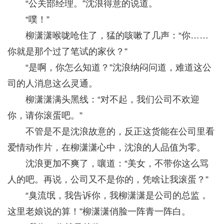
“公关部经理。”沈浪得意的说道。
“噗！”
柳潇潇喉咙呛住了，猛的咳嗽了几声：“你……
你就是那个过了笔试的家伙？”
“是啊，你怎么知道？”沈浪纳闷问道，难道这公
司的人消息这么灵通。
柳潇潇满头黑线：“对不起，我们公司不欢迎
你，请你滚蛋吧。”
不管是不是沈浪故意的，反正这货能在公司里看
爱情动作片，在柳潇潇心中，沈浪的人品值为零。
沈浪更加不爽了，嚷道：“美女，不带你这么骂
人的吧。再说，公司又不是你的，凭啥让我滚蛋？”
“臭流氓，我告诉你，我柳潇潇是公司的总监，
这里老娘说的算！”柳潇潇俏脸一阵青一阵白。