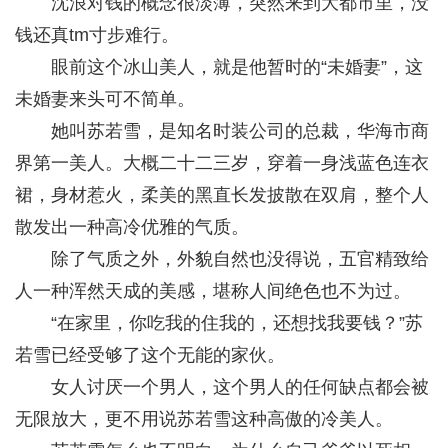
沈浪对钱的概念很淡薄，突然来到大都市里，没
钱还真tm寸步难行。
眼前这个冰山美人，就是他暂时的“未婚妻”，这
未婚妻来头可不简单。
她叫苏若雪，是知名时装公司的总裁，华海市商
界第一美人。大概二十二三岁，穿着一身浅蓝色连衣
裙，身材惹火，柔美的黑直长发披散在双肩，整个人
散发出一种高冷优雅的气质。
除了气质之外，外貌自然也没得说，五官精致给
人一种浑然天成的美感，堪称人间绝色也不为过。
“在家里，你吃我的住我的，还想找我要钱？”苏
若雪已经受够了这个无能的家伙。
女人讨厌一个男人，这个男人的任何缺点都会被
无限放大，更不用说苏若雪这种高傲的冷美人。