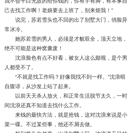
我不会平白无故的给你钱的，你有手有脚，有本事自
己去找工作啊！老娘要去上班了，别来烦我！”
说完，苏若雪头也不回的出了别墅大门，俏脸异
常冰冷。
她苏若雪的男人，必须是才貌双全，顶天立地，
绝不可能是这种窝囊废！
沈浪脸色有点不好看，被女人这么鄙视，是个男
人都受不了。
“不就是找工作吗？好像我找不到一样。”沈浪暗
自腹诽，从沙发上站了起来。
以前天天杀人放火，和正常生活脱节太久，一时
间沈浪还真不知道去找什么工作。
来钱的最快方法，就是抢钱，这对沈浪来说是小
菜一碟。不过某些事，他还不屑去做。