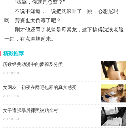
“我靠，你就是总监？”
不说不知道，一说把沈浪吓了一跳，心想尼玛
啊，劳资也太倒霉了吧？
刚才他还骂了总监是母暴龙，这下搞得沈浪老脸
一红，有点尴尬起来。
精彩推荐
历数经典动漫中的萝莉及分类
2017-06-09
女网友：初夜在网吧包厢的真实感受
2017-10-05
女子遭强暴后裸照被贴全村
2017-05-23