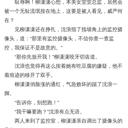
耻辱啊！柳潇潇心想，本美女堂堂总监，居然会
被一个无耻流氓按在地上，这要是被人看见，威严何
在？
见柳潇潇还在挣扎，沈浪指了指墙角上的监控摄
像头，道：“那里有监控摄像头，不信你查一查监
控，我保证不是故意的。”
“那你先放开我！”柳潇潇咬牙切齿道。
沈浪也觉得再这么按着她有吃豆腐的嫌疑，他不
着痕迹的移开了双手。
柳潇潇俏脸涨的通红，气急败坏的踹了沈浪一
脚。
“告诉你，别想跑！”
“我干嘛要跑？”沈浪有点无语。
两人来到了监控室，柳潇潇亲自调出了摄像头的