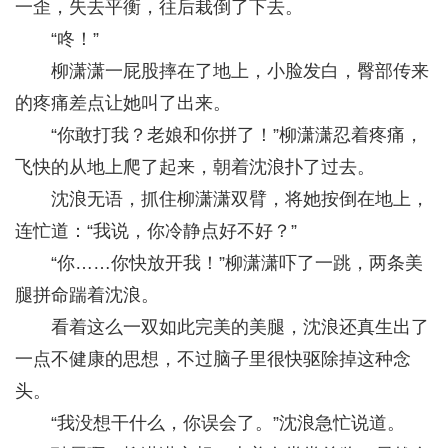
一歪，失去平衡，往后栽倒了下去。
“咚！”
柳潇潇一屁股摔在了地上，小脸发白，臀部传来
的疼痛差点让她叫了出来。
“你敢打我？老娘和你拼了！”柳潇潇忍着疼痛，
飞快的从地上爬了起来，朝着沈浪扑了过去。
沈浪无语，抓住柳潇潇双臂，将她按倒在地上，
连忙道：“我说，你冷静点好不好？”
“你……你快放开我！”柳潇潇吓了一跳，两条美
腿拼命踹着沈浪。
看着这么一双如此完美的美腿，沈浪还真生出了
一点不健康的思想，不过脑子里很快驱除掉这种念
头。
“我没想干什么，你误会了。”沈浪急忙说道。