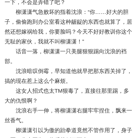
一下，不会是弄错了吧？
柳潇潇气急败坏的指着沈浪：“你……好大的胆
子，偷偷跑到办公室看这种龌龊的东西也就算了，居
然还想嫁祸给我，你要脸吗？今天不好好教训你这个
无耻的家伙，我就不叫柳潇潇！”
话音一落，柳潇潇一只美腿狠狠踢向沈浪的裆
部。
沈浪暗叹倒霉，早知道他就早把那东西关掉了，
搞的现在惹上这么个麻烦。
这女人招式也太TM狠毒了，直接往那里踢，多
大的仇恨啊？
沈浪右手一伸，将柳潇潇右腿牢牢捏住，飘来一
丝香气。
柳潇潇引以为傲的跆拳道竟然不管作用了，身子