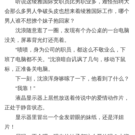
听说这绫雅国际女职员比男职业多，难怪招聘大
会那么多男人争破头皮也想来着绫雅国际工作，哪个
男人谁不想撩个妹子抱回家？
沈浪随意逛了一圈，发现有个办公桌的一台电脑
没关，屏幕背光灯还亮着。
“啧啧，身为公司的职员，都这么不敬业么，下
班了电脑都不关。”沈浪暗自讥讽了几句，移动下鼠
标，正准备关电脑。
下一刻，沈浪浑身哆嗦了一下，他看到了什么？
“我靠！”
液晶显示器上居然放送着传说中的爱情动作片，
正处于静音状态。
显示器里冒出一个金发碧眼的妹纸，还是洋妞
片！