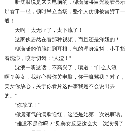
听沈浪说是来关电脑的，柳潇潇将目光朝着显示
屏看了一眼，顿时呆立当场，整个人仿佛被雷劈了一
般！
天啊！太无耻了，太下流了！
这家伙居然在看那种视频，而且还是洋妞的！
柳潇潇的俏脸红到耳根，气的浑身发抖，小手指
着沈浪，咬牙切齿：“人渣！”
沈浪一听这话，不高兴了，嚷道：“什么人渣
啊？美女，我好心帮你关电脑，你干嘛骂我？对了，
美女你放心，关于你看片这件事我是不会说出去
的。”
“你放屁！”
柳潇潇气的满脸通红，这还是她第一次说脏话。
“难道不是你吗？”见美女反应这么大，沈浪愣了