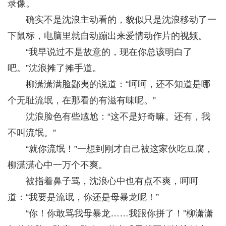
录像。
确实不是沈浪主动看的，貌似只是沈浪移动了一
下鼠标，电脑里就自动蹦出来爱情动作片的视频。
“我早说过不是故意的，现在你总该明白了
吧。”沈浪摊了摊手道。
柳潇潇满脸鄙夷的说道：“呵呵，还不知道是哪
个无耻流氓，在那看的有滋有味呢。”
沈浪脸色有些尴尬：“这不是好奇嘛。还有，我
不叫流氓。”
“就你流氓！”一想到刚才自己被这家伙吃豆腐，
柳潇潇心中一万个不爽。
被指着鼻子骂，沈浪心中也有点不爽，呵呵
道：“我要是流氓，你还是母暴龙呢！”
“你！你敢骂我母暴龙……我跟你拼了！”柳潇潇