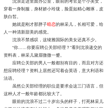
沈浪走进里面办公室，眼前的考官是个小美女，
穿着一身制服，身材娇小玲珑，脸蛋如精心雕琢，皮
肤白皙。
她就是刚才那胖子
暗恋
的林采儿，长相可爱，给
人一种清新甜美的感觉。
沈浪不禁感叹，这绫雅国际的美女还真不少。
“你……你要应聘公关部经理？”看到沈浪递交的
资料表，林采儿黛眉微微一蹙。
应聘公关部的男人一般都别有目的，而且对方还
想应聘经理？资料上居然还写着会英语，意大利语和
法语。
虽然公关部经理的职位是要求会这三门语言，但
这种人才一般年龄都比较大了。
眼前的沈浪不过二十岁出头的样子，打死林采儿