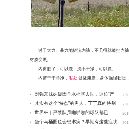
过于大力、暴力地搓洗内裤，不见得就能把内裤
材质变硬。
内裤脏了，可以洗；洗不干净，可以换。
内裤干干净净，
私处
健健康康，身体强强壮壮
刘强东妹妹疑因羊水栓塞去世，这位“产
201
科死神”有多可怕？
其实有这个“特点”的男人，丁丁真的特别
201
小！
世界杯｜严禁队员啪啪啪的球队都已
201
经“回家”了！
坐个马桶圈也会患淋病？早期有这些症状
201