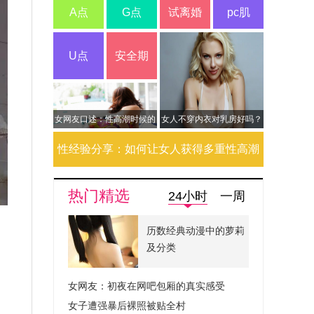
A点
G点
试离婚
pc肌
U点
安全期
女网友口述：性高潮时候的
女人不穿内衣对乳房好吗？
酥麻快感
性经验分享：如何让女人获得多重性高潮
热门精选
24小时
一周
历数经典动漫中的萝莉
及分类
。
女网友：初夜在网吧包厢的真实感受
女子遭强暴后裸照被贴全村