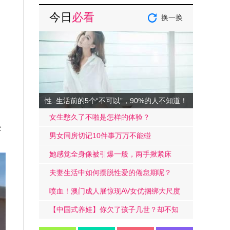
今日
必看
换一换
性..生活前的5个“不可以”，90%的人不知道！
女生憋久了不啪是怎样的体验？
全
男女同房切记10件事万万不能碰
她感觉全身像被引爆一般，两手揪紧床
单，身子难耐的弓起……
夫妻生活中如何摆脱性爱的倦怠期呢？
喷血！澳门成人展惊现AV女优捆绑大尺度
戏码！
【中国式养娃】你欠了孩子几世？却不知
道放手才是高质量的爱.....