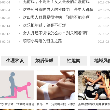
无前戏，不高潮！女人最爱的烂漫前戏
8-03-04
2018-03
【3步曲】，你一定要会~
这些药可影响男人的性能力！是男人都值
8-03-04
2018-02
得注意···
这四类人群最易得性病！预防不能少啊
8-02-28
2018-02
欢乐把年过，健客不打烊！
8-02-14
2018-02
女人月经不调该怎么办？别只顾着“调”，
8-02-12
2018-02
看看妇产科医生怎么说
萌萌小痔疮的诞生之路
8-02-08
2018-02
生理常识
婚后保鲜
性趣闻
地域风
5后少女讲述：性爱时当他进
精选一生一定要尝试的12种啪
点燃激情感受巅峰爱爱
入后的感受
啪的方式
隐秘技巧