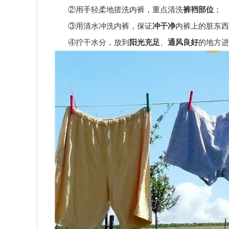
②用手轻柔地搓洗内裤，重点清洗
裤裆部位
；
③用清水冲洗内裤，保证
冲干净
内裤上的脏东西
④拧干水分，放到
阳光充足
、
通风良好
的地方进