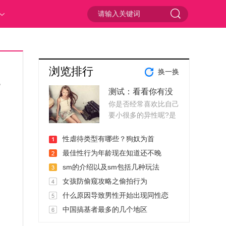
浏览排行
换一换
见
测试：看看你有没
你是否经常喜欢比自己
有恋童癖
要小很多的异性呢?是
否在成熟稳重和可爱单
纯的中间怎样也抵抗不
性虐待类型有哪些？狗奴为首
了可爱的力量呢，你会
最佳性行为年龄现在知道还不晚
有恋童癖吗?一起来测
sm的介绍以及sm包括几种玩法
试一下!1、你到了一个
女孩防偷窥攻略之偷拍行为
风景宜人的海滩。
什么原因导致男性开始出现同性恋
中国搞基者最多的几个地区