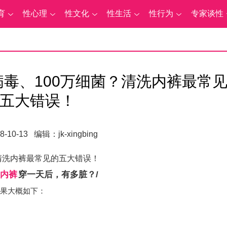
育
性心理
性文化
性生活
性行为
专家谈性
病毒、100万细菌？清洗内裤最常
五大错误！
-10-13 编辑：jk-xingbing
？清洗内裤最常见的五大错误！
内裤
穿一天后，有多脏？/
果大概如下：