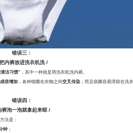
错误三：
/ 把内裤放进洗衣机洗 /
的清洁习惯”
，其中一种就是用洗衣机洗内裤。
成倍增加
，各种细菌在衣物之间
交叉传染
；而且病菌容易滞留在洗
错误四：
 内裤泡一泡就拿起来晾 /
方法是：
5分钟
；