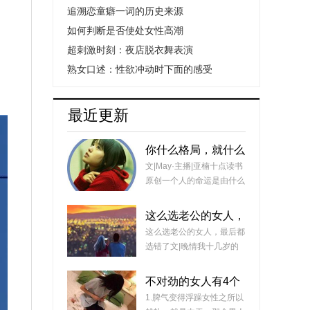
追溯恋童癖一词的历史来源
如何判断是否使处女性高潮
超刺激时刻：夜店脱衣舞表演
熟女口述：性欲冲动时下面的感受
、
最近更新
你什么格局，就什么
命
文|May·主播|亚楠十点读书
原创一个人的命运是由什么
决定的你相不相信命运这一
回事？我是相信的。那么，
这么选老公的女人，
是什么决定了一个人的命运
最后都选错了
这么选老公的女人，最后都
呢？有人说是运气。
选错了文|晚情我十几岁的
时候，有一天，家里非常热
闹，大人脸上喜气洋洋，非
不对劲的女人有4个
常兴奋。原来，是我一位远
行为，说明外面有人
1.脾气变得浮躁女性之所以
房姑姑认识了一个男人，对