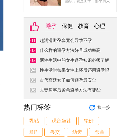
了！
越轨，就是由于，那个男人
方家里条件不错。有三个姐
比你好，全部的全部都比你
姐，均已出嫁，家里只有一
好。因此，在看到你的时
个儿子，没有兄弟需要分财
分，她会觉得你的品行、智
产。
避孕
保健
教育
心理
慧都不如她的情人，因此会
变得很厌弃你。因此，你做
超润滑避孕套竟会导致不孕
什么，她都看不顺眼，很简
单炸毛。
什么样的避孕方法好且成功率高
两性生活中的女生避孕知识必须了解
性生活时如果女性上环后还用避孕吗
古代宫廷女子如何避孕最安全
衣
夫妻房事后紧急避孕方法有哪些
热门标签
换一换
乳贴
观音坐莲
轮奸
群P
兽交
幼齿
恋童