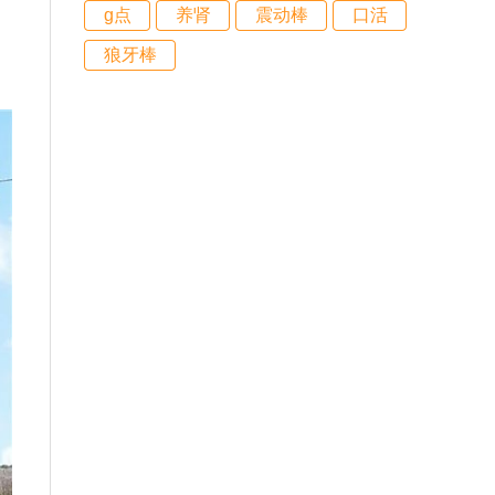
g点
养肾
震动棒
口活
狼牙棒