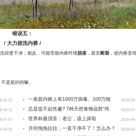
错误五：
/ 大力搓洗内裤 /
洗得更干净；相反，可能导致内裤纤维
脱落
，甚至
断裂
，使内裤变
，不是挺好的嘛。
一条脏内裤上有1000万病毒、100万细
8-11-22
2018-10
菌？清洗内裤最常见的五大错误！
总是提不起性趣? 7种天然食物远胜“伟
8-10-11
2018-07
哥”别错过!
世界杯最强音：老公，该上床啦
8-07-07
2018-06
月经拖拖拉拉，一直干净不了！怎么办？
8-03-10
2018-03