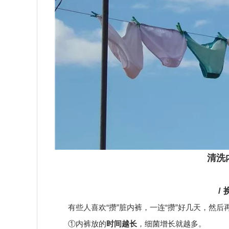
清洗
/
有些人喜欢“攒”脏内裤，一连“攒”好几天，然
①内裤放的
时间越长
，细菌增长就越多。