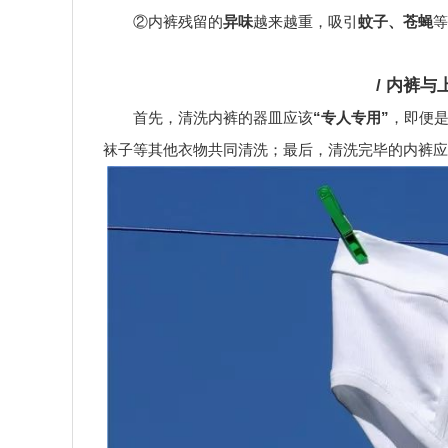
②内裤残留的
异味
越来越重，吸引
蚊子、苍蝇
等
/ 内裤
首先，清洗内裤的器皿应该
“专人专用”
，即便
袜子等其他衣物共同清洗；最后，清洗完毕的内裤应