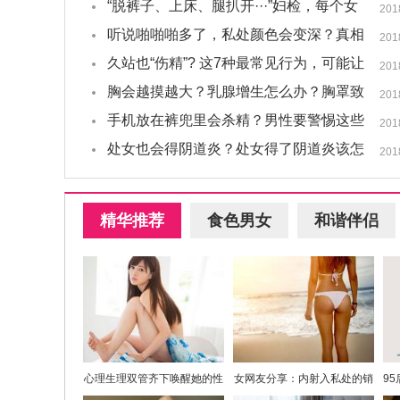
需警惕！
“脱裤子、上床、腿扒开···”妇检，每个女
201
人都会经历的尴尬
听说啪啪啪多了，私处颜色会变深？真相
201
让人大跌眼镜···
久站也“伤精”? 这7种最常见行为，可能让
201
你绝后!
胸会越摸越大？乳腺增生怎么办？胸罩致
201
癌？···关于乳房的十大疑问！
手机放在裤兜里会杀精？男性要警惕这些
201
精子杀手...
处女也会得阴道炎？处女得了阴道炎该怎
201
么办？
精华推荐
食色男女
和谐伴侣
心理生理双管齐下唤醒她的性
女网友分享：内射入私处的销
9
趣
魂感受