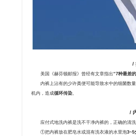
美国《赫芬顿邮报》曾经有文章指出
“7种最差
内裤上沾有的少许粪便可能导致水中的细菌数量
机内，造成
循环传染
。
/
应付式地洗内裤是洗不干净内裤的，正确的清洗
①把内裤放在肥皂水或混有洗衣液的水里泡
3~