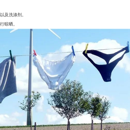
以及洗涤剂。
行晾晒。