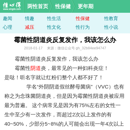
两性首页
性保健
更年期
趣闻
情趣
性生活
性保健
性教育
心理
减压
性文化
性行为
性小说
霉菌性阴道炎反复发作，我该怎么办
2018-01-17 来源：微信公众号 gh_32b84ee94747
霉菌性阴道炎反复发作，我该怎么办
霉菌性
阴道
炎，最常见的一种妇科炎症！
是哒！听名字就让红粉们整个人都不好了！
学名“外阴阴道假丝酵母菌病”（VVC）也有
称之为念珠菌阴道炎，但是因为霉菌性阴道炎被应用
最为普遍。 这个病常见是因为有75%左右的女性一
生中至少有一次发作，而超过2次以上发作的有
40~50%，少部分5~8%的人可能会出现一年4次以上