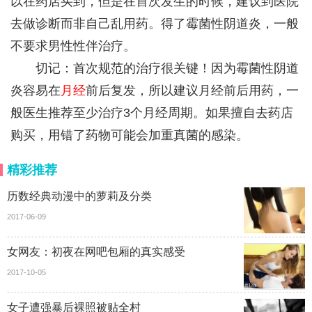
以在药店买到，但是在首次发生的时候，建议到医院
去做诊断而非自己乱用药。得了霉菌性阴道炎，一般
不要求男性性伴治疗。
切记：首次规范的治疗很关键！因为霉菌性阴道
炎容易在
月经
前后复发，所以建议月经前后用药，一
般医生推荐至少治疗3个月经周期。如果擅自去药店
购买，用错了药物可能会加重真菌的感染。
精彩推荐
历数经典动漫中的萝莉及分类
2017-06-09
女网友：初夜在网吧包厢的真实感受
2017-10-05
女子遭强暴后裸照被贴全村