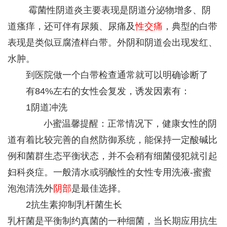
霉菌性阴道炎主要表现是阴道分泌物增多、阴
道瘙痒，还可伴有尿频、尿痛及
性交痛
，典型的白带
表现是类似豆腐渣样白带。外阴和阴道会出现发红、
水肿。
到医院做一个白带检查通常就可以明确诊断了
有84%左右的女性会复发，诱发因素有：
1阴道冲洗
小蜜温馨提醒：正常情况下，健康女性的阴
道有着比较完善的自然防御系统，能保持一定酸碱比
例和菌群生态平衡状态，并不会稍有细菌侵犯就引起
妇科炎症。一般清水或弱酸性的女性专用洗液-蜜蜜
泡泡清洗外
阴部
是最佳选择。
2抗生素抑制乳杆菌生长
乳杆菌是平衡制约真菌的一种细菌，当长期应用抗生