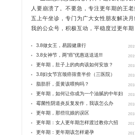
人要崩溃了。不要急，专注更年期的王老
五上午坐诊，专门为广大女性朋友解决月
我的公众号，积极互动，平稳度过更年期
3.8做女王，易园健康行
201
3.8女神节，两“癌”优惠送送送!!!
201
更年期，肚子上的肉肉该如何安放？
201
3.8妇女节宫颈癌筛查半价（三医院）
201
脂肪肝，蛋黄该喂狗吗？
201
更年期，如何让你成为一个油腻的中年妇
201
女
霉菌性阴道炎反复发作，我该怎么办
201
更年期，那些坑娘的误区
201
更年期：女人更年期怎样渡过教你六招
201
更年期：更年期该怎样避孕
201