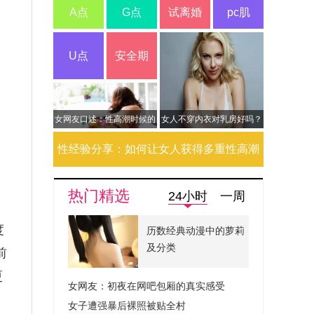
A点
G点
试离婚
pc肌
U点
安全期
女网友口述：性高潮时候的
女人不穿内衣对乳房好吗？
酥麻快感
性经验分享：如何让女人获得多重性高潮
热门精选
24小时
一周
度
历数经典动漫中的萝莉
及分类
前
更
女网友：初夜在网吧包厢的真实感受
女子遭强暴后裸照被贴全村