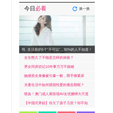
今日
必看
换一换
性..生活前的5个“不可以”，90%的人不知道！
女生憋久了不啪是怎样的体验？
男女同房切记10件事万万不能碰
她感觉全身像被引爆一般，两手揪紧床
单，身子难耐的弓起……
夫妻生活中如何摆脱性爱的倦怠期呢？
喷血！澳门成人展惊现AV女优捆绑大尺度
戏码！
【中国式养娃】你欠了孩子几世？却不知
道放手才是高质量的爱.....