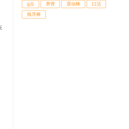
g点
养肾
震动棒
口活
狼牙棒
失