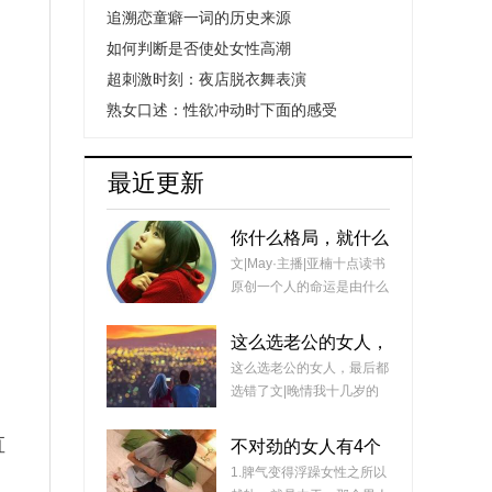
追溯恋童癖一词的历史来源
如何判断是否使处女性高潮
超刺激时刻：夜店脱衣舞表演
熟女口述：性欲冲动时下面的感受
最近更新
你什么格局，就什么
命
文|May·主播|亚楠十点读书
原创一个人的命运是由什么
决定的你相不相信命运这一
回事？我是相信的。那么，
这么选老公的女人，
是什么决定了一个人的命运
最后都选错了
这么选老公的女人，最后都
呢？有人说是运气。
选错了文|晚情我十几岁的
时候，有一天，家里非常热
闹，大人脸上喜气洋洋，非
直
不对劲的女人有4个
常兴奋。原来，是我一位远
行为，说明外面有人
1.脾气变得浮躁女性之所以
房姑姑认识了一个男人，对