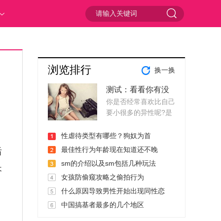
浏览排行
换一换
测试：看看你有没
你是否经常喜欢比自己
有恋童癖
要小很多的异性呢?是
否在成熟稳重和可爱单
纯的中间怎样也抵抗不
性虐待类型有哪些？狗奴为首
了可爱的力量呢，你会
最佳性行为年龄现在知道还不晚
后
有恋童癖吗?一起来测
sm的介绍以及sm包括几种玩法
长
试一下!1、你到了一个
女孩防偷窥攻略之偷拍行为
风景宜人的海滩。
。
什么原因导致男性开始出现同性恋
中国搞基者最多的几个地区