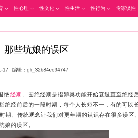
育
性心理
性文化
性生活
性行为
专家谈性
，那些坑娘的误区
-17 编辑：gh_32b84ee94747
围绝
经期
。围绝经期是指卵巢功能开始衰退直至绝经
指绝经前后的一段时期，每个人长短不一，有的可以
过渡时期。传统观念让我们对更年期的认识存在很多误区
坑娘的误区。