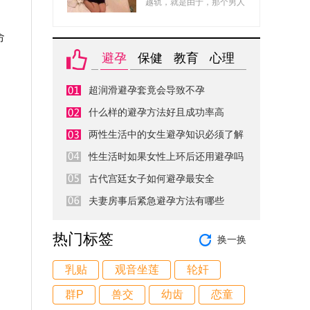
了！
越轨，就是由于，那个男人
方家里条件不错。有三个姐
比你好，全部的全部都比你
姐，均已出嫁，家里只有一
好。因此，在看到你的时
命
个儿子，没有兄弟需要分财
分，她会觉得你的品行、智
产。
避孕
保健
教育
心理
慧都不如她的情人，因此会
变得很厌弃你。因此，你做
超润滑避孕套竟会导致不孕
什么，她都看不顺眼，很简
单炸毛。
什么样的避孕方法好且成功率高
两性生活中的女生避孕知识必须了解
性生活时如果女性上环后还用避孕吗
古代宫廷女子如何避孕最安全
夫妻房事后紧急避孕方法有哪些
热门标签
换一换
乳贴
观音坐莲
轮奸
群P
兽交
幼齿
恋童