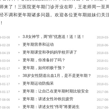
师来了！三医院更年期门诊开业在即，王老师周一至
经不调和更年期诸多问题。欢迎各位更年期姐妹们关
！
3.8女神节，两“癌”优惠送！送！送！
9-03-08
2019-03
更年期营养和运动
9-02-28
2018-06
更年期课堂和孕妈妈学校开讲了
8-04-19
2018-03
更年期，你准备好了吗？
8-03-04
2018-01
更年期，如何积极干预？
8-01-17
2018-01
38岁女性阴道出血1月，是不是更年期？
8-01-17
2018-01
更年期运动防痴呆
8-01-17
2018-01
更年期：让自己在更年期时期比较安全
8-01-17
2017-08
更年期：讲述女性补铁抗疲劳
7-08-06
2017-08
更年期：讲述女性“伟哥”将要诞生
7-08-06
2017-08